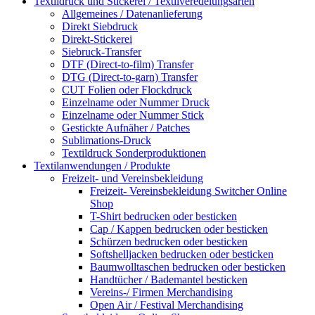
Textildruck und Stickerei / Textilveredelungsarten
Allgemeines / Datenanlieferung
Direkt Siebdruck
Direkt-Stickerei
Siebruck-Transfer
DTF (Direct-to-film) Transfer
DTG (Direct-to-garn) Transfer
CUT Folien oder Flockdruck
Einzelname oder Nummer Druck
Einzelname oder Nummer Stick
Gestickte Aufnäher / Patches
Sublimations-Druck
Textildruck Sonderproduktionen
Textilanwendungen / Produkte
Freizeit- und Vereinsbekleidung
Freizeit- Vereinsbekleidung Switcher Online
Shop
T-Shirt bedrucken oder besticken
Cap / Kappen bedrucken oder besticken
Schürzen bedrucken oder besticken
Softshelljacken bedrucken oder besticken
Baumwolltaschen bedrucken oder besticken
Handtücher / Bademantel besticken
Vereins-/ Firmen Merchandising
Open Air / Festival Merchandising