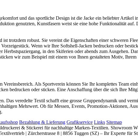
gekomfort und das sportliche Design ist die Jacke ein beliebter Artikel 
duktion genutzten, Kunstfasern weist sie eine hohe Funktionalität auf.
d ist trotzdem robust. Sie vereint die Eigenschaften einer schweren Fl
n Vorzeigestück. Wenn wir Ihre Softshell-Jacken bedrucken oder besticke
 oder Herbstspaziergang, in den Skiferien oder abends zum Ausgehen. D
besticken wir zum Beispiel mit einem von Ihnen gestalteten Motiv, Ihr
im Vereinsbereich. Als Sportverein können Sie Ihr komplettes Team einhe
ken bedrucken oder sticken. Eine Anschaffung über die sich Ihre Mitgli
n. Das veredelte Textil schafft eine grosse Gruppendynamik und vermitt
hhaltigen Mehrwert. Ob für Messen, Events, Promotion-Aktionen, Ausse
g.
kaufsshop
Bezahlung & Lieferung
Grafikservice
Links
Sitemap
xtildruckerei & Stickerei für nachhaltige Marken-Textilien. Showroom 
extilvertrieb | Zürcherstrasse 8 | 8856 Tuggen (SZ) – Ihr Experte für 