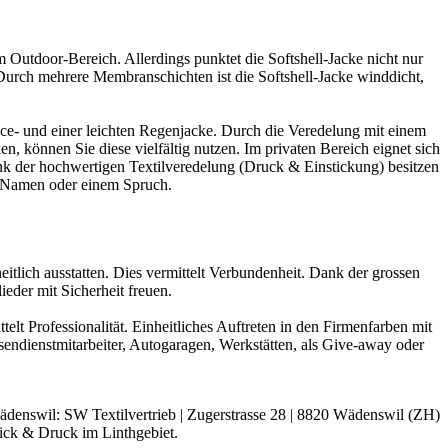
im Outdoor-Bereich. Allerdings punktet die Softshell-Jacke nicht nur
 Durch mehrere Membranschichten ist die Softshell-Jacke winddicht,
eece- und einer leichten Regenjacke. Durch die Veredelung mit einem
n, können Sie diese vielfältig nutzen. Im privaten Bereich eignet sich
ank der hochwertigen Textilveredelung (Druck & Einstickung) besitzen
em Namen oder einem Spruch.
itlich ausstatten. Dies vermittelt Verbundenheit. Dank der grossen
eder mit Sicherheit freuen.
elt Professionalität. Einheitliches Auftreten in den Firmenfarben mit
ndienstmitarbeiter, Autogaragen, Werkstätten, als Give-away oder
Wädenswil: SW Textilvertrieb | Zugerstrasse 28 | 8820 Wädenswil (ZH)
Stick & Druck im Linthgebiet.