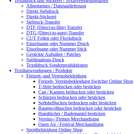
Textildruck und Stickerei / Textilveredelungsarten
Allgemeines / Datenanlieferung
Direkt Siebdruck
Direkt-Stickerei
Siebruck-Transfer
DTF (Direct-to-film) Transfer
DTG (Direct-to-garn) Transfer
CUT Folien oder Flockdruck
Einzelname oder Nummer Druck
Einzelname oder Nummer Stick
Gestickte Aufnäher / Patches
Sublimations-Druck
Textildruck Sonderproduktionen
Textilanwendungen / Produkte
Freizeit- und Vereinsbekleidung
Freizeit- Vereinsbekleidung Switcher Online Shop
T-Shirt bedrucken oder besticken
Cap / Kappen bedrucken oder besticken
Schürzen bedrucken oder besticken
Softshelljacken bedrucken oder besticken
Baumwolltaschen bedrucken oder besticken
Handtücher / Bademantel besticken
Vereins-/ Firmen Merchandising
Open Air / Festival Merchandising
Sportbekleidung Online Shop