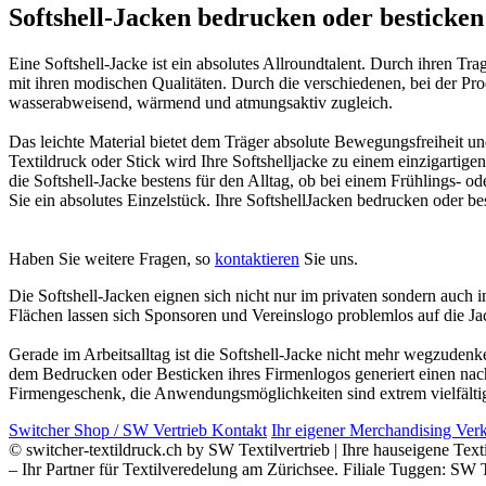
Softshell-Jacken bedrucken oder besticken
Eine Softshell-Jacke ist ein absolutes Allroundtalent. Durch ihren Tra
mit ihren modischen Qualitäten. Durch die verschiedenen, bei der Pro
wasserabweisend, wärmend und atmungsaktiv zugleich.
Das leichte Material bietet dem Träger absolute Bewegungsfreiheit un
Textildruck oder Stick wird Ihre Softshelljacke zu einem einzigartige
die Softshell-Jacke bestens für den Alltag, ob bei einem Frühlings-
Sie ein absolutes Einzelstück. Ihre SoftshellJacken bedrucken oder 
Haben Sie weitere Fragen, so
kontaktieren
Sie uns.
Die Softshell-Jacken eignen sich nicht nur im privaten sondern auch 
Flächen lassen sich Sponsoren und Vereinslogo problemlos auf die Jac
Gerade im Arbeitsalltag ist die Softshell-Jacke nicht mehr wegzudenke
dem Bedrucken oder Besticken ihres Firmenlogos generiert einen nac
Firmengeschenk, die Anwendungsmöglichkeiten sind extrem vielfälti
Switcher Shop / SW Vertrieb Kontakt
Ihr eigener Merchandising Ver
© switcher-textildruck.ch by SW Textilvertrieb | Ihre hauseigene Te
– Ihr Partner für Textilveredelung am Zürichsee. Filiale Tuggen: SW T